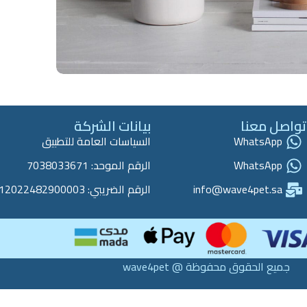
Accessories
Potenti parturient partur
تواصل معنا
بيانات الشركة
WhatsApp
السياسات العامة للتطبيق
WhatsApp
الرقم الموحد: 7038033671
info@wave4pet.sa
الرقم الضريبي: 312022482900003
جميع الحقوق محفوظة @ wave4pet